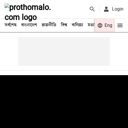
Login
সর্বশেষ
বাংলাদেশ
রাজনীতি
বিশ্ব
বাণিজ্য
মতামত
খেলা
Eng
বিনো