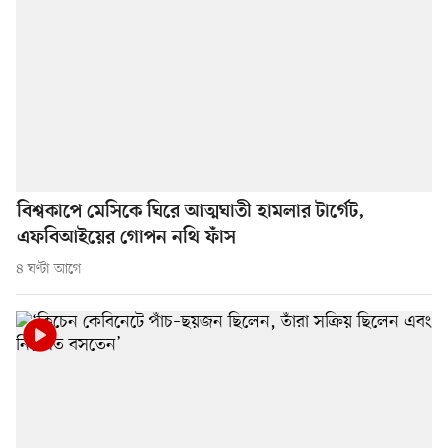
বিশ্বকাপে মেসিকে ঘিরে আত্মঘাতী হামলার টার্গেট,
এফবিআইয়ের গোপন নথি ফাঁস
৪ ঘণ্টা আগে