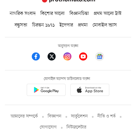
নাগরিক সংবাদ
কিশোর আলো
বিজ্ঞানচিন্তা
প্রথম আলো ট্রাস্ট
বন্ধুসভা
চিরন্তন ১৯৭১
ইপেপার
প্রথমা
মোবাইল ভ্যাস
অনুসরণ করুন
মোবাইল অ্যাপস ডাউনলোড করুন
আমাদের সম্পর্কে
বিজ্ঞাপন
সার্কুলেশন
নীতি ও শর্ত
যোগাযোগ
নিউজলেটার