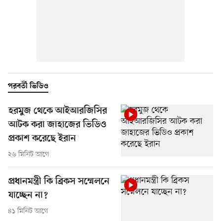
পরবর্তী ভিডিও
হরমুজ থেকে আইআরজিসির
আটক করা জাহাজের ভিডিও
প্রকাশ করেছে ইরান
২৬ মিনিট আগে
প্রধানমন্ত্রী কি ব্রিকস সম্মেলনে
যাচ্ছেন না?
৪১ মিনিট আগে