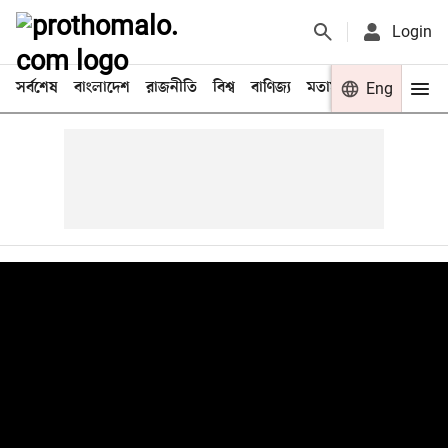
Login
সর্বশেষ
বাংলাদেশ
রাজনীতি
বিশ্ব
বাণিজ্য
মতামত
খেলা
Eng
বিনো