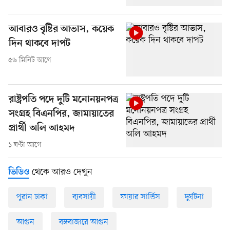
আবারও বৃষ্টির আভাস, কয়েক
দিন থাকবে দাপট
৫৬ মিনিট আগে
রাষ্ট্রপতি পদে দুটি মনোনয়নপত্র
সংগ্রহ বিএনপির, জামায়াতের
প্রার্থী অলি আহমদ
১ ঘণ্টা আগে
থেকে আরও দেখুন
ভিডিও
পুরান ঢাকা
ব্যবসায়ী
ফায়ার সার্ভিস
দুর্ঘটনা
আগুন
বঙ্গবাজারে আগুন