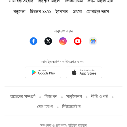
নাগরিক সংবাদ
কিশোর আলো
বিজ্ঞানচিন্তা
প্রথম আলো ট্রাস্ট
বন্ধুসভা
চিরন্তন ১৯৭১
ইপেপার
প্রথমা
মোবাইল ভ্যাস
অনুসরণ করুন
মোবাইল অ্যাপস ডাউনলোড করুন
আমাদের সম্পর্কে
বিজ্ঞাপন
সার্কুলেশন
নীতি ও শর্ত
যোগাযোগ
নিউজলেটার
সম্পাদক ও প্রকাশক: মতিউর রহমান