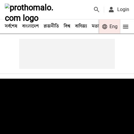
Login
সর্বশেষ
বাংলাদেশ
রাজনীতি
বিশ্ব
বাণিজ্য
মতামত
খেলা
Eng
বিনো