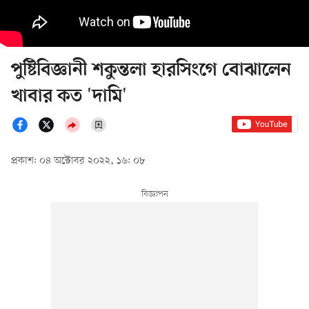
পুষ্টিবিজ্ঞানী শকুন্তলা হারসিংগে বোঝালেন
খাবার কত 'দামি'
প্রকাশ: ০৪ অক্টোবর ২০২২, ১৬: ০৮