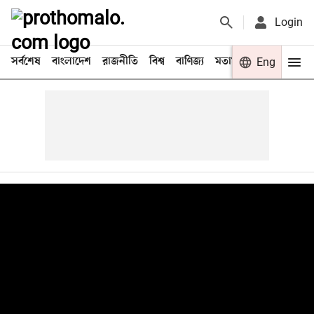
Login
সর্বশেষ
বাংলাদেশ
রাজনীতি
বিশ্ব
বাণিজ্য
মতামত
খেলা
Eng
বিনো