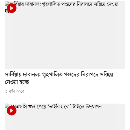
সার্বিয়ায় দাবানল: গৃহপালিত পশুদের নিরাপদে সরিয়ে
নেওয়া হচ্ছে
৩ ঘণ্টা আগে