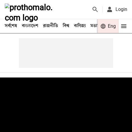
Login
সর্বশেষ
বাংলাদেশ
রাজনীতি
বিশ্ব
বাণিজ্য
মতামত
খেলা
Eng
বিনো