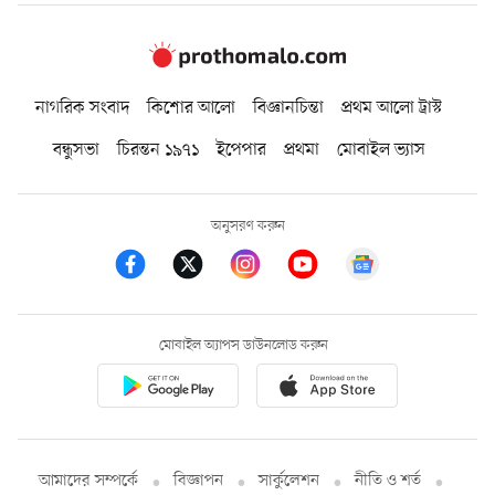
নাগরিক সংবাদ
কিশোর আলো
বিজ্ঞানচিন্তা
প্রথম আলো ট্রাস্ট
বন্ধুসভা
চিরন্তন ১৯৭১
ইপেপার
প্রথমা
মোবাইল ভ্যাস
অনুসরণ করুন
মোবাইল অ্যাপস ডাউনলোড করুন
আমাদের সম্পর্কে
বিজ্ঞাপন
সার্কুলেশন
নীতি ও শর্ত