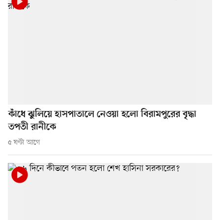
কাঁধে ঝুলিয়ে হাসপাতালে নেওয়া হলো বিরামপুরের বৃদ্ধা
তপতী রানীকে
৫ ঘণ্টা আগে