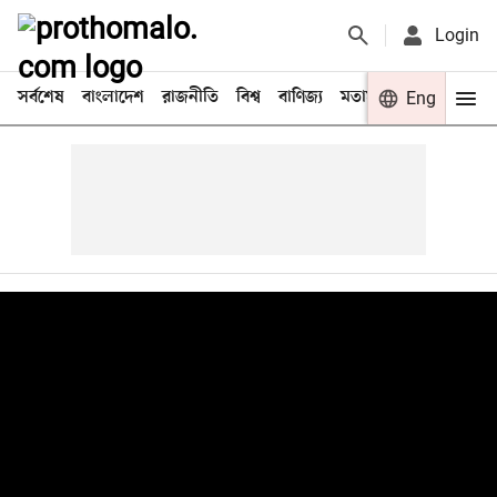
Login
সর্বশেষ
বাংলাদেশ
রাজনীতি
বিশ্ব
বাণিজ্য
মতামত
খেলা
Eng
বিনো