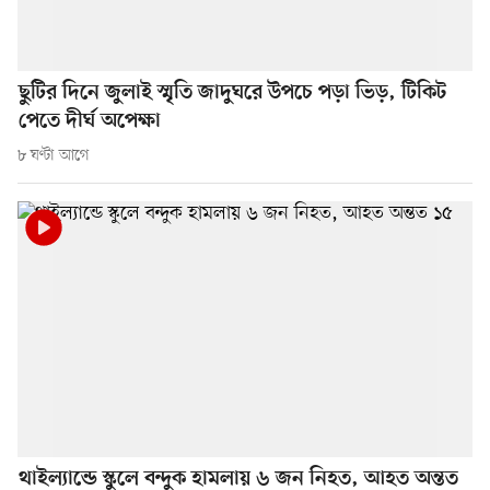
ছুটির দিনে জুলাই স্মৃতি জাদুঘরে উপচে পড়া ভিড়, টিকিট
পেতে দীর্ঘ অপেক্ষা
৮ ঘণ্টা আগে
থাইল্যান্ডে স্কুলে বন্দুক হামলায় ৬ জন নিহত, আহত অন্তত