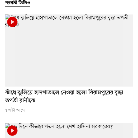
পরবর্তী ভিডিও
কাঁধে ঝুলিয়ে হাসপাতালে নেওয়া হলো বিরামপুরের বৃদ্ধা
তপতী রানীকে
৭ ঘণ্টা আগে