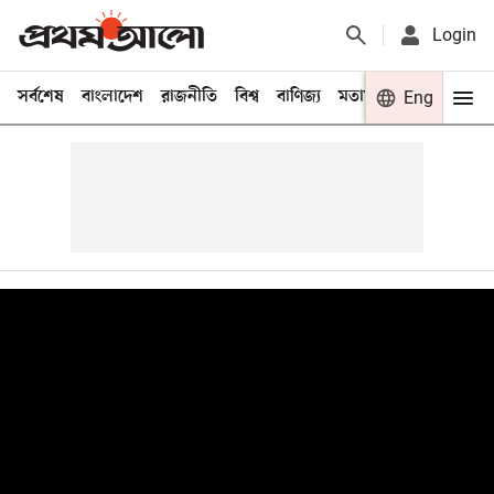
Login
সর্বশেষ
বাংলাদেশ
রাজনীতি
বিশ্ব
বাণিজ্য
মতামত
খেলা
Eng
বিনো