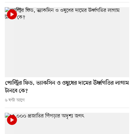
পোল্ট্রির ফিড, ভ্যাকসিন ও ওষুধের দামের ঊর্ধ্বগতির লাগাম
টানবে কে?
৬ ঘণ্টা আগে