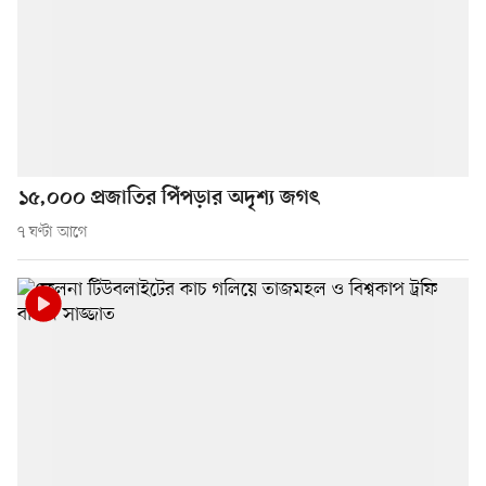
১৫,০০০ প্রজাতির পিঁপড়ার অদৃশ্য জগৎ
৭ ঘণ্টা আগে