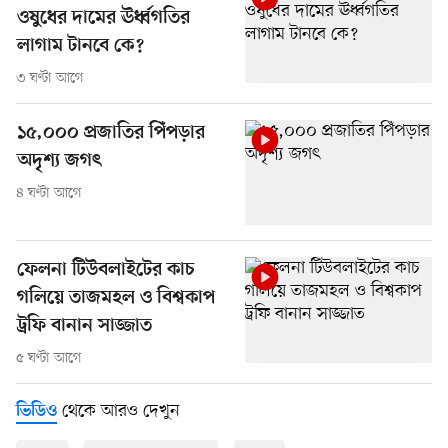
ওষুধের দামের ঊর্ধ্বগতির
লাগাম টানবে কে?
৩ ঘণ্টা আগে
১৫,০০০ প্রজাতির পিঁপড়ার
অদৃশ্য জগৎ
৪ ঘণ্টা আগে
ফেলনা টিউবলাইটের কাচ
গলিয়ে তাজমহল ও বিশ্বকাপ
ট্রফি বানান সাজ্জাত
৫ ঘণ্টা আগে
থেকে আরও দেখুন
ভিডিও