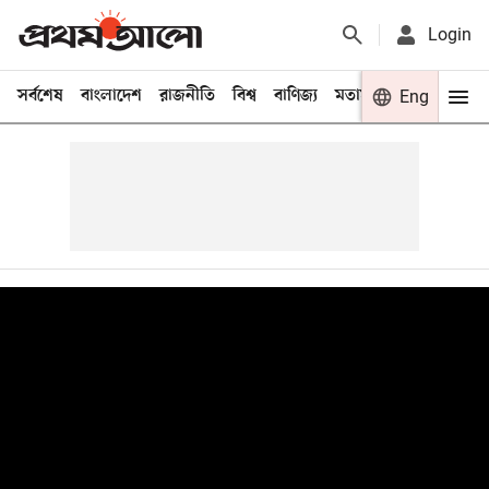
Login
সর্বশেষ
বাংলাদেশ
রাজনীতি
বিশ্ব
বাণিজ্য
মতামত
খেলা
Eng
বিনো