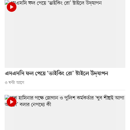
এসএসসি ফল পেয়ে ‘ভাইকিং রো’ স্টাইলে উদ্‌যাপন
৩ ঘণ্টা আগে