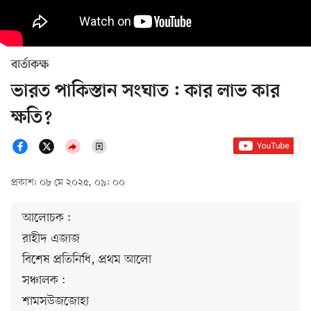
বার্তাকক্ষ
ভারত পাকিস্তান সংঘাত : কার লাভ কার
ক্ষতি?
প্রকাশ: ০৮ মে ২০২৫, ০৯: ০০
আলোচক :
রাহীদ এজাজ
বিশেষ প্রতিনিধি, প্রথম আলো
সঞ্চালক :
শামসউজজোহা