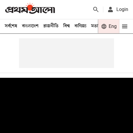
Login
সর্বশেষ
বাংলাদেশ
রাজনীতি
বিশ্ব
বাণিজ্য
মতামত
খেলা
Eng
বিনো