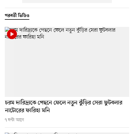
পরবর্তী ভিডিও
চরম দারিদ্র্যকে পেছনে ফেলে নতুন কুঁড়ির সেরা ফুটবলার
নাটোরের ফারিহা মনি
৭ ঘণ্টা আগে