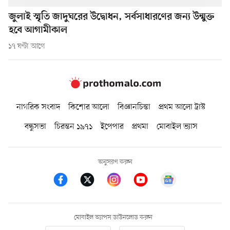
জুলাই স্মৃতি জাদুঘরের উদ্বোধন, সর্বসাধারণের জন্য উন্মুক্ত
হবে আগামীকাল
১৭ ঘণ্টা আগে
নাগরিক সংবাদ
কিশোর আলো
বিজ্ঞানচিন্তা
প্রথম আলো ট্রাস্ট
বন্ধুসভা
চিরন্তন ১৯৭১
ইপেপার
প্রথমা
মোবাইল ভ্যাস
অনুসরণ করুন
মোবাইল অ্যাপস ডাউনলোড করুন