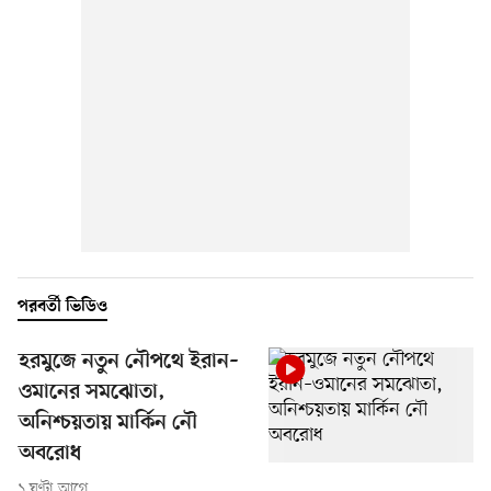
পরবর্তী ভিডিও
হরমুজে নতুন নৌপথে ইরান–
ওমানের সমঝোতা,
অনিশ্চয়তায় মার্কিন নৌ
অবরোধ
১ ঘণ্টা আগে