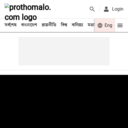
Login
সর্বশেষ
বাংলাদেশ
রাজনীতি
বিশ্ব
বাণিজ্য
মতামত
খেলা
Eng
বিনো