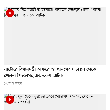
নাটোরে বিমানমন্ত্রী আফরোজা খানমের সভাস্থল থেকে
খেলনা পিস্তলসহ এক তরুণ আটক
১২ ঘণ্টা আগে