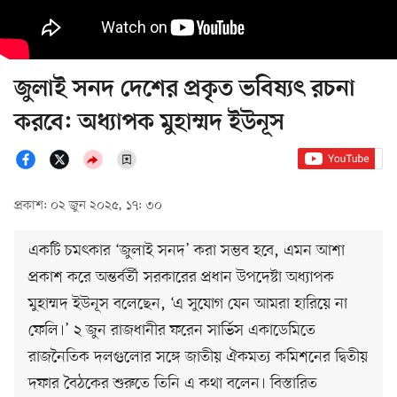
জুলাই সনদ দেশের প্রকৃত ভবিষ্যৎ রচনা
করবে: অধ্যাপক মুহাম্মদ ইউনূস
প্রকাশ: ০২ জুন ২০২৫, ১৭: ৩০
একটি চমৎকার ‘জুলাই সনদ’ করা সম্ভব হবে, এমন আশা
প্রকাশ করে অন্তর্বর্তী সরকারের প্রধান উপদেষ্টা অধ্যাপক
মুহাম্মদ ইউনূস বলেছেন, ‘এ সুযোগ যেন আমরা হারিয়ে না
ফেলি।’ ২ জুন রাজধানীর ফরেন সার্ভিস একাডেমিতে
রাজনৈতিক দলগুলোর সঙ্গে জাতীয় ঐকমত্য কমিশনের দ্বিতীয়
দফার বৈঠকের শুরুতে তিনি এ কথা বলেন। বিস্তারিত