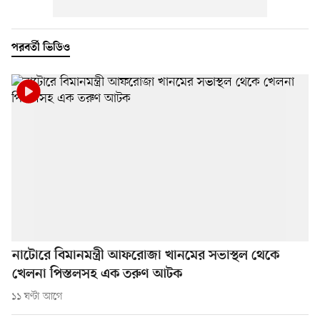
পরবর্তী ভিডিও
নাটোরে বিমানমন্ত্রী আফরোজা খানমের সভাস্থল থেকে
খেলনা পিস্তলসহ এক তরুণ আটক
১১ ঘণ্টা আগে