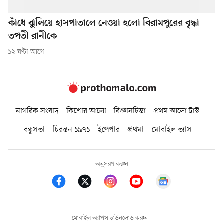
কাঁধে ঝুলিয়ে হাসপাতালে নেওয়া হলো বিরামপুরের বৃদ্ধা
তপতী রানীকে
১২ ঘণ্টা আগে
নাগরিক সংবাদ
কিশোর আলো
বিজ্ঞানচিন্তা
প্রথম আলো ট্রাস্ট
বন্ধুসভা
চিরন্তন ১৯৭১
ইপেপার
প্রথমা
মোবাইল ভ্যাস
অনুসরণ করুন
মোবাইল অ্যাপস ডাউনলোড করুন