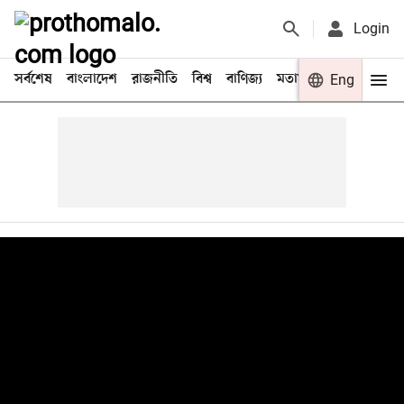
Login
সর্বশেষ
বাংলাদেশ
রাজনীতি
বিশ্ব
বাণিজ্য
মতামত
খেলা
Eng
বিনো