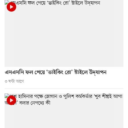
এসএসসি ফল পেয়ে ‘ভাইকিং রো’ স্টাইলে উদ্‌যাপন
৩ ঘণ্টা আগে