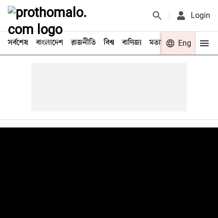
Login
সর্বশেষ
বাংলাদেশ
রাজনীতি
বিশ্ব
বাণিজ্য
মতামত
খেলা
Eng
বিনো