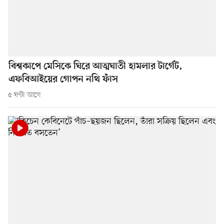
বিশ্বকাপে মেসিকে ঘিরে আত্মঘাতী হামলার টার্গেট,
এফবিআইয়ের গোপন নথি ফাঁস
৫ ঘণ্টা আগে