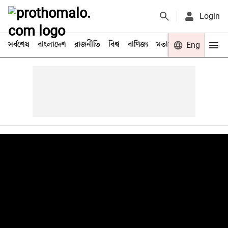
Login
সর্বশেষ
বাংলাদেশ
রাজনীতি
বিশ্ব
বাণিজ্য
মতামত
খেলা
Eng
বিনো