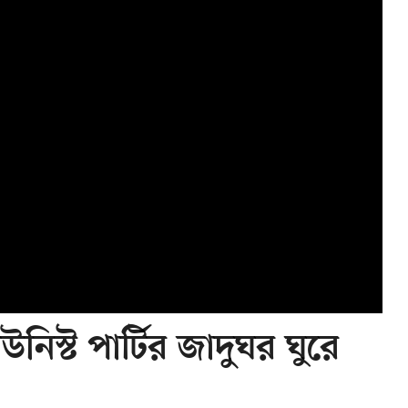
নিস্ট পার্টির জাদুঘর ঘুরে