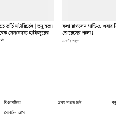
িতে ভর্তি লটারিতেই | তনু হত্যা
কথা রাখলেন গাভিও, এবার ক
বেক সেনাসদস্য হাফিজুরের
তোরেসের পালা?
িত
৬ ঘণ্টা আগে
বিজ্ঞানচিন্তা
প্রথম আলো ট্রাস্ট
বন্
মোবাইল ভ্যাস