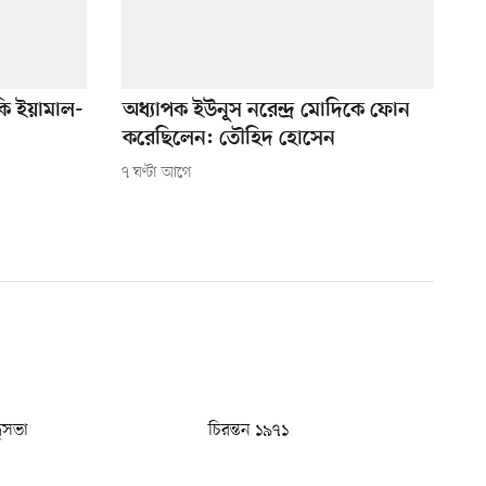
ি ইয়ামাল-
অধ্যাপক ইউনূস নরেন্দ্র মোদিকে ফোন
করেছিলেন: তৌহিদ হোসেন
৭ ঘণ্টা আগে
ধুসভা
চিরন্তন ১৯৭১