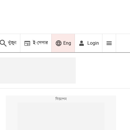
খুঁজুন
ই-পেপার
Login
Eng