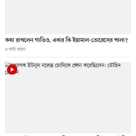
কথা রাখলেন গাভিও, এবার কি ইয়ামাল-তোরেসের পালা?
৩ ঘণ্টা আগে