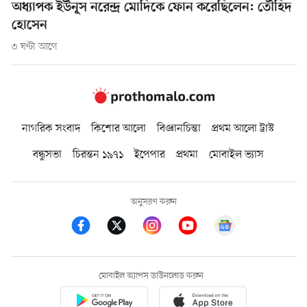
অধ্যাপক ইউনূস নরেন্দ্র মোদিকে ফোন করেছিলেন: তৌহিদ
হোসেন
৩ ঘণ্টা আগে
নাগরিক সংবাদ
কিশোর আলো
বিজ্ঞানচিন্তা
প্রথম আলো ট্রাস্ট
বন্ধুসভা
চিরন্তন ১৯৭১
ইপেপার
প্রথমা
মোবাইল ভ্যাস
অনুসরণ করুন
মোবাইল অ্যাপস ডাউনলোড করুন