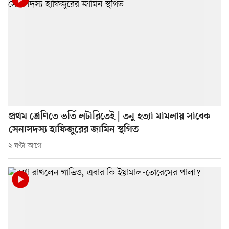
প্রথম শ্রেণিতে ভর্তি লটারিতেই | তনু হত্যা মামলায় সাবেক
সেনাসদস্য হাফিজুরের জামিন স্থগিত
২ ঘণ্টা আগে