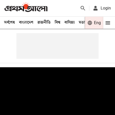
Login
সর্বশেষ
বাংলাদেশ
রাজনীতি
বিশ্ব
বাণিজ্য
মতামত
খেলা
Eng
বিনো