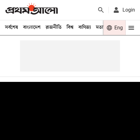
Login
সর্বশেষ
বাংলাদেশ
রাজনীতি
বিশ্ব
বাণিজ্য
মতামত
খেলা
Eng
বিনো