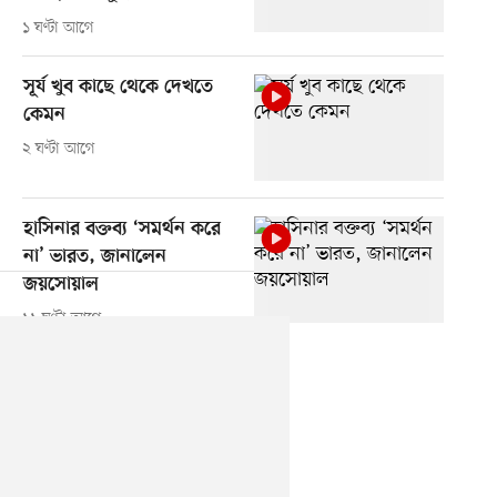
১ ঘণ্টা আগে
সূর্য খুব কাছে থেকে দেখতে
কেমন
২ ঘণ্টা আগে
হাসিনার বক্তব্য ‘সমর্থন করে
না’ ভারত, জানালেন
জয়সোয়াল
১১ ঘণ্টা আগে