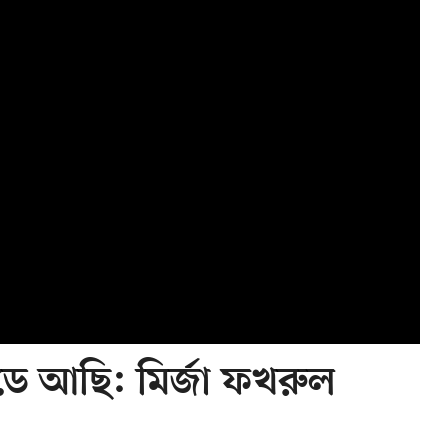
ডে আছি: মির্জা ফখরুল