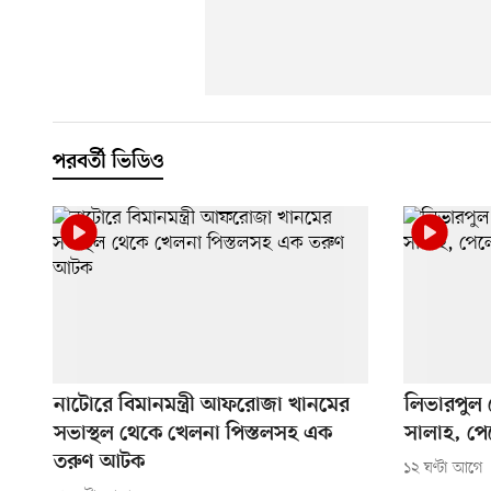
পরবর্তী ভিডিও
নাটোরে বিমানমন্ত্রী আফরোজা খানমের
লিভারপুল ছ
সভাস্থল থেকে খেলনা পিস্তলসহ এক
সালাহ, পে
তরুণ আটক
১২ ঘণ্টা আগে