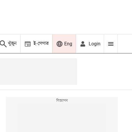
খুঁজুন
ই-পেপার
Login
Eng