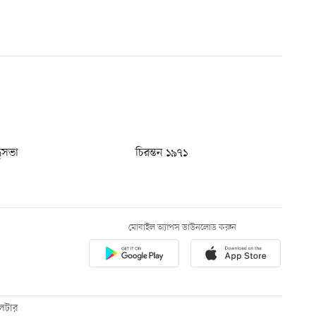
ধুসভা
চিরন্তন ১৯৭১
মোবাইল অ্যাপস ডাউনলোড করুন
েটার