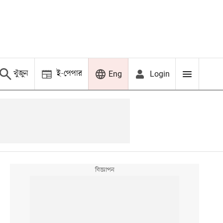
খুঁজুন
ই-পেপার
Login
Eng