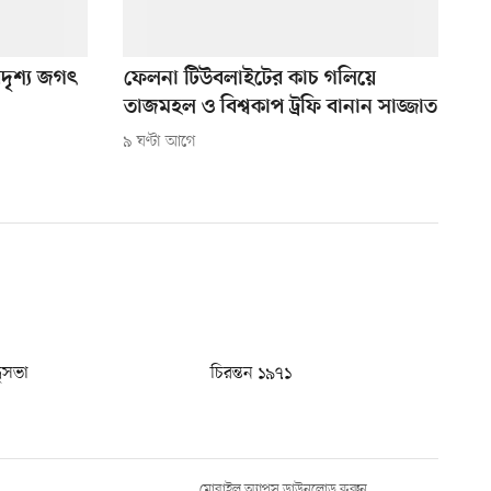
দৃশ্য জগৎ
ফেলনা টিউবলাইটের কাচ গলিয়ে
তাজমহল ও বিশ্বকাপ ট্রফি বানান সাজ্জাত
৯ ঘণ্টা আগে
ধুসভা
চিরন্তন ১৯৭১
মোবাইল অ্যাপস ডাউনলোড করুন