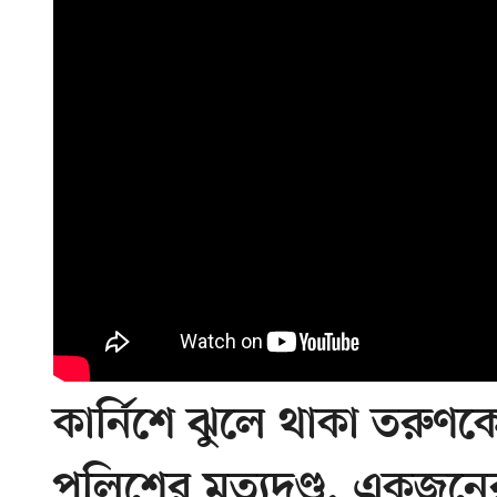
কার্নিশে ঝুলে থাকা তরুণক
পুলিশের মৃত্যুদণ্ড, একজন