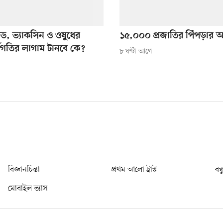
ফিড, ভ্যাকসিন ও ওষুধের
১৫,০০০ প্রজাতির পিঁপড়ার অ
্বগতির লাগাম টানবে কে?
৮ ঘণ্টা আগে
বিজ্ঞানচিন্তা
প্রথম আলো ট্রাস্ট
বন্
মোবাইল ভ্যাস