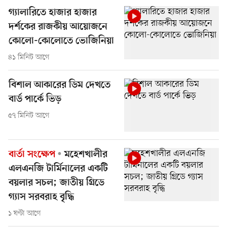
গ্যালারিতে হাজার হাজার
দর্শকের রাজকীয় আয়োজনে
কোলো-কোলোতে ভোজিনিয়া
৪১ মিনিট আগে
বিশাল আকারের ডিম দেখতে
বার্ড পার্কে ভিড়
৫৭ মিনিট আগে
বার্তা সংক্ষেপ
মহেশখালীর
এলএনজি টার্মিনালের একটি
বয়লার সচল; জাতীয় গ্রিডে
গ্যাস সরবরাহ বৃদ্ধি
১ ঘণ্টা আগে