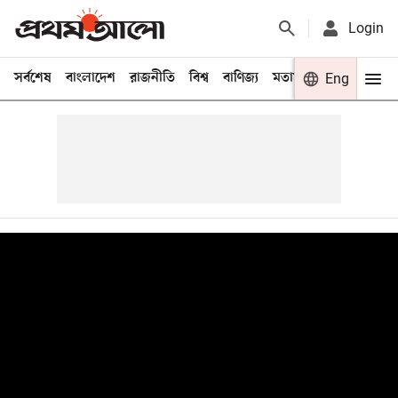
Login
সর্বশেষ
বাংলাদেশ
রাজনীতি
বিশ্ব
বাণিজ্য
মতামত
খেলা
Eng
বিনো