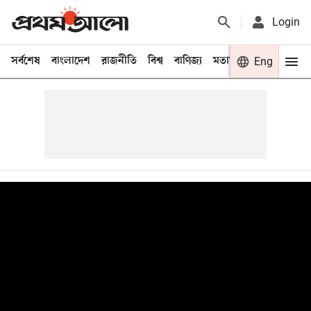
Login
সর্বশেষ
বাংলাদেশ
রাজনীতি
বিশ্ব
বাণিজ্য
মতামত
খেলা
Eng
বিনো