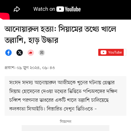
আনোয়ারুল হত্যা: সিয়ামের তথ্যে খালে
তল্লাশি, হাড় উদ্ধার
প্রকাশ: ০৯ জুন ২০২৪, ০৯: ৪৩
সংসদ সদস্য আনোয়ারুল আজীমকে খুনের ঘটনায় গ্রেপ্তার
সিয়াম হোসেনের দেওয়া তথ্যের ভিত্তিতে পশ্চিমবঙ্গের দক্ষিণ
চব্বিশ পরগনার ভাঙরের একটি খালে তল্লাশি চালিয়েছে
কলকাতা সিআইডি। বিস্তারিত দেখুন ভিডিওতে –