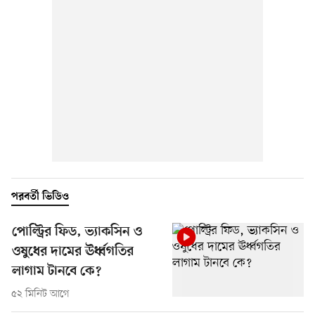
পরবর্তী ভিডিও
পোল্ট্রির ফিড, ভ্যাকসিন ও
ওষুধের দামের ঊর্ধ্বগতির
লাগাম টানবে কে?
৫২ মিনিট আগে