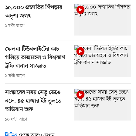
১৫,০০০ প্রজাতির পিঁপড়ার
অদৃশ্য জগৎ
১ ঘণ্টা আগে
ফেলনা টিউবলাইটের কাচ
গলিয়ে তাজমহল ও বিশ্বকাপ
ট্রফি বানান সাজ্জাত
২ ঘণ্টা আগে
সংস্কারের সময় সেতু ভেঙে
নদে, ৪৫ হাজার ইট তুলতে
অভিযান শুরু
১০ ঘণ্টা আগে
থেকে আরও দেখুন
ভিডিও