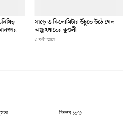
নিধিত্ব
সাড়ে ৩ কিলোমিটার উঁচুতে উঠে গেল
ামানজার
অগ্ন্যুৎপাতের কুণ্ডলী
৩ ঘণ্টা আগে
ধুসভা
চিরন্তন ১৯৭১