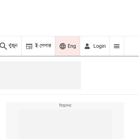
খুঁজুন
ই-পেপার
Login
Eng