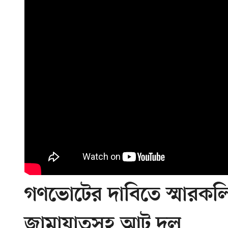
গণভোটের দাবিতে স্মারকল
জামায়াতসহ আট দল