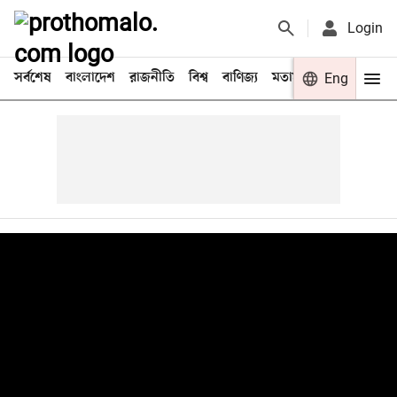
Login
সর্বশেষ
বাংলাদেশ
রাজনীতি
বিশ্ব
বাণিজ্য
মতামত
খেলা
Eng
বিনো