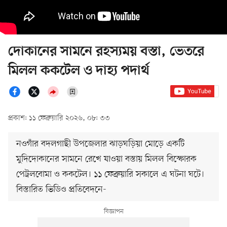
দোকানের সামনে রহস্যময় বস্তা, ভেতরে
মিলল ককটেল ও দাহ্য পদার্থ
প্রকাশ: ১১ ফেব্রুয়ারি ২০২৬, ০৮: ৩৩
নওগাঁর বদলগাছী উপজেলার ঝাড়ঘড়িয়া মোড়ে একটি
মুদিদোকানের সামনে রেখে যাওয়া বস্তায় মিলল বিস্ফোরক
পেট্রলবোমা ও ককটেল। ১১ ফেব্রুয়ারি সকালে এ ঘটনা ঘটে।
বিস্তারিত ভিডিও প্রতিবেদনে-