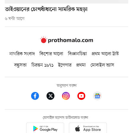
তাইওয়ানের চোখধাঁধানো সামরিক মহড়া
৬ ঘণ্টা আগে
নাগরিক সংবাদ
কিশোর আলো
বিজ্ঞানচিন্তা
প্রথম আলো ট্রাস্ট
বন্ধুসভা
চিরন্তন ১৯৭১
ইপেপার
প্রথমা
মোবাইল ভ্যাস
অনুসরণ করুন
মোবাইল অ্যাপস ডাউনলোড করুন