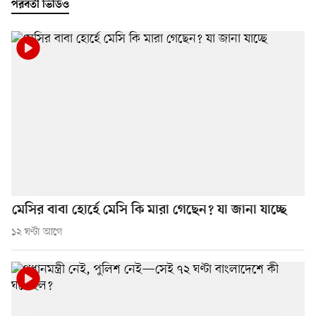
পরবর্তী ভিডিও
মেসির বাবা হোর্হে মেসি কি মারা গেছেন? যা জানা যাচ্ছে
১২ ঘণ্টা আগে