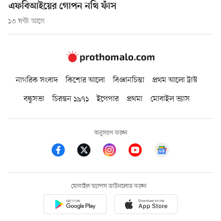
এফবিআইয়ের গোপন নথি ফাঁস
১৩ ঘণ্টা আগে
নাগরিক সংবাদ
কিশোর আলো
বিজ্ঞানচিন্তা
প্রথম আলো ট্রাস্ট
বন্ধুসভা
চিরন্তন ১৯৭১
ইপেপার
প্রথমা
মোবাইল ভ্যাস
অনুসরণ করুন
মোবাইল অ্যাপস ডাউনলোড করুন