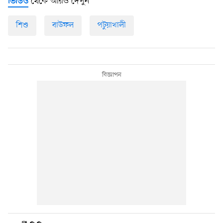
থেকে আরও দেখুন
ভিডিও
শিশু
বাউফল
পটুয়াখালী