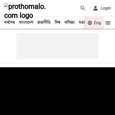
Login
সর্বশেষ
বাংলাদেশ
রাজনীতি
বিশ্ব
বাণিজ্য
মতামত
খেলা
Eng
বিনো