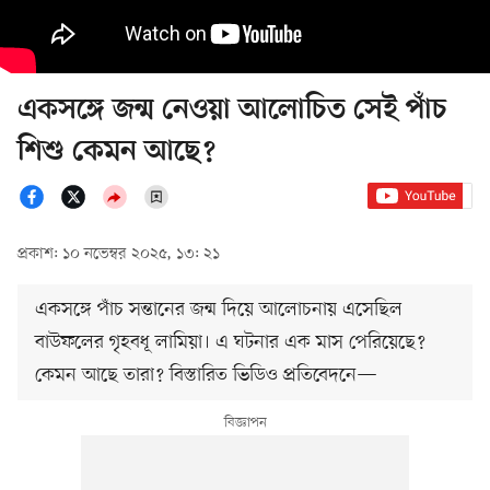
একসঙ্গে জন্ম নেওয়া আলোচিত সেই পাঁচ
শিশু কেমন আছে?
প্রকাশ: ১০ নভেম্বর ২০২৫, ১৩: ২১
একসঙ্গে পাঁচ সন্তানের জন্ম দিয়ে আলোচনায় এসেছিল
বাউফলের গৃহবধূ লামিয়া। এ ঘটনার এক মাস পেরিয়েছে?
কেমন আছে তারা? বিস্তারিত ভিডিও প্রতিবেদনে—