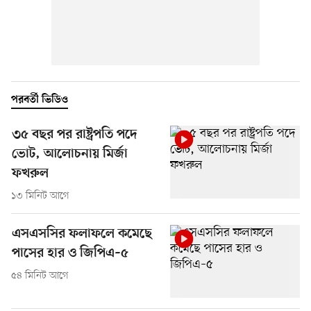
পরবর্তী ভিডিও
৩৫ বছর পর রাষ্ট্রপতি পদে
ভোট, আলোচনায় মির্জা
ফখরুল
১৩ মিনিট আগে
এসএসসির ফলাফলে কমেছে
পাসের হার ও জিপিএ–৫
৫৪ মিনিট আগে