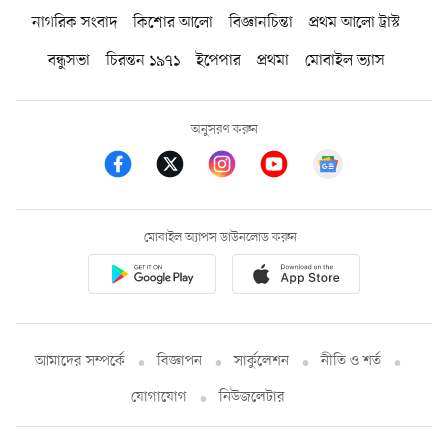
নাগরিক সংবাদ
কিশোর আলো
বিজ্ঞানচিন্তা
প্রথম আলো ট্রাস্ট
বন্ধুসভা
চিরন্তন ১৯৭১
ইপেপার
প্রথমা
মোবাইল ভ্যাস
অনুসরণ করুন
মোবাইল অ্যাপস ডাউনলোড করুন
আমাদের সম্পর্কে
বিজ্ঞাপন
সার্কুলেশন
নীতি ও শর্ত
যোগাযোগ
নিউজলেটার