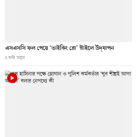
এসএসসি ফল পেয়ে ‘ভাইকিং রো’ স্টাইলে উদ্‌যাপন
২ ঘণ্টা আগে