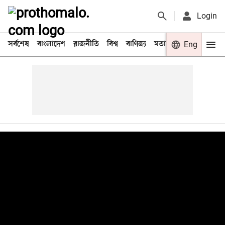
Login
সর্বশেষ
বাংলাদেশ
রাজনীতি
বিশ্ব
বাণিজ্য
মতামত
খেলা
Eng
বিনো