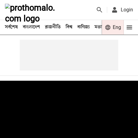
Login
সর্বশেষ
বাংলাদেশ
রাজনীতি
বিশ্ব
বাণিজ্য
মতামত
খেলা
Eng
বিনো