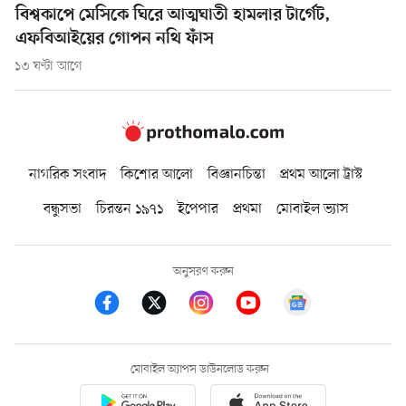
বিশ্বকাপে মেসিকে ঘিরে আত্মঘাতী হামলার টার্গেট,
এফবিআইয়ের গোপন নথি ফাঁস
১৩ ঘণ্টা আগে
নাগরিক সংবাদ
কিশোর আলো
বিজ্ঞানচিন্তা
প্রথম আলো ট্রাস্ট
বন্ধুসভা
চিরন্তন ১৯৭১
ইপেপার
প্রথমা
মোবাইল ভ্যাস
অনুসরণ করুন
মোবাইল অ্যাপস ডাউনলোড করুন