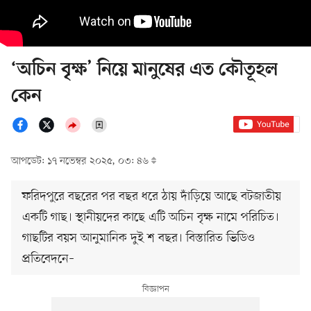
‘অচিন বৃক্ষ’ নিয়ে মানুষের এত কৌতূহল
কেন
আপডেট: ১৭ নভেম্বর ২০২৫, ০৩: ৪৬
ফরিদপুরে বছরের পর বছর ধরে ঠায় দাঁড়িয়ে আছে বটজাতীয়
একটি গাছ। স্থানীয়দের কাছে এটি অচিন বৃক্ষ নামে পরিচিত।
গাছটির বয়স আনুমানিক দুই শ বছর। বিস্তারিত ভিডিও
প্রতিবেদনে–