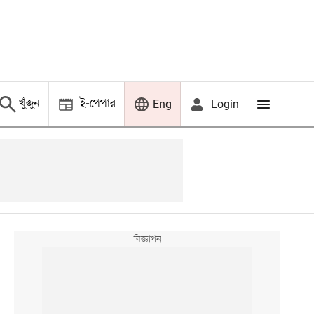
খুঁজুন
ই-পেপার
Login
Eng