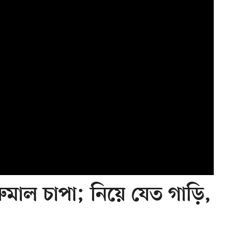
রুমাল চাপা; নিয়ে যেত গাড়ি,