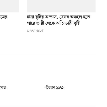
রামের
টানা বৃষ্টির আভাস, যেসব অঞ্চলে হতে
পারে ভারী থেকে অতি ভারী বৃষ্টি
৩ ঘণ্টা আগে
ধুসভা
চিরন্তন ১৯৭১