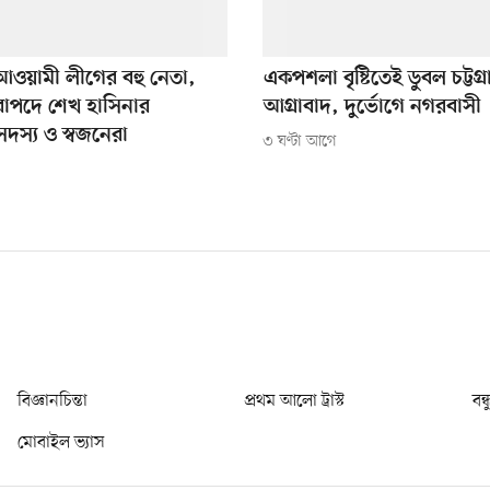
আওয়ামী লীগের বহু নেতা,
একপশলা বৃষ্টিতেই ডুবল চট্টগ্
রাপদে শেখ হাসিনার
আগ্রাবাদ, দুর্ভোগে নগরবাসী
দস্য ও স্বজনেরা
৩ ঘণ্টা আগে
বিজ্ঞানচিন্তা
প্রথম আলো ট্রাস্ট
বন্
মোবাইল ভ্যাস