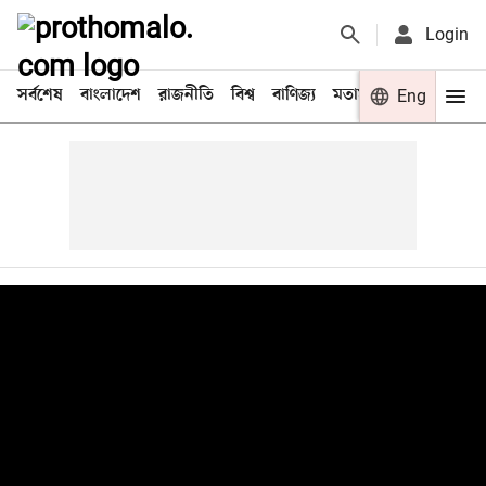
Login
সর্বশেষ
বাংলাদেশ
রাজনীতি
বিশ্ব
বাণিজ্য
মতামত
খেলা
Eng
বিনো