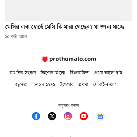
মেসির বাবা হোর্হে মেসি কি মারা গেছেন? যা জানা যাচ্ছে
১৫ ঘণ্টা আগে
নাগরিক সংবাদ
কিশোর আলো
বিজ্ঞানচিন্তা
প্রথম আলো ট্রাস্ট
বন্ধুসভা
চিরন্তন ১৯৭১
ইপেপার
প্রথমা
মোবাইল ভ্যাস
অনুসরণ করুন