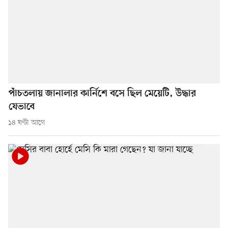
পাঁচতলায় জানালার কার্নিশে বসে ছিল মেয়েটি, উদ্ধার
যেভাবে
১৪ ঘণ্টা আগে