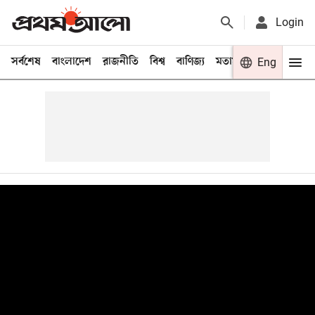
Login
সর্বশেষ
বাংলাদেশ
রাজনীতি
বিশ্ব
বাণিজ্য
মতামত
খেলা
Eng
বিনো