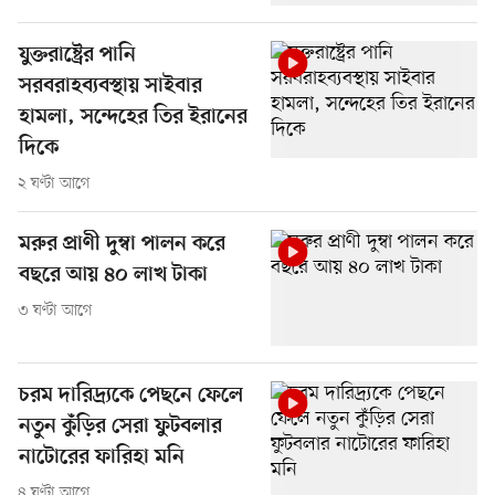
যুক্তরাষ্ট্রের পানি
সরবরাহব্যবস্থায় সাইবার
হামলা, সন্দেহের তির ইরানের
দিকে
২ ঘণ্টা আগে
মরুর প্রাণী দুম্বা পালন করে
বছরে আয় ৪০ লাখ টাকা
৩ ঘণ্টা আগে
চরম দারিদ্র্যকে পেছনে ফেলে
নতুন কুঁড়ির সেরা ফুটবলার
নাটোরের ফারিহা মনি
৪ ঘণ্টা আগে