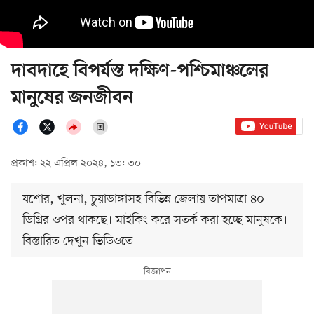
দাবদাহে বিপর্যস্ত দক্ষিণ-পশ্চিমাঞ্চলের
মানুষের জনজীবন
প্রকাশ: ২২ এপ্রিল ২০২৪, ১৩: ৩০
যশোর, খুলনা, চুয়াডাঙ্গাসহ বিভিন্ন জেলায় তাপমাত্রা ৪০
ডিগ্রির ওপর থাকছে। মাইকিং করে সতর্ক করা হচ্ছে মানুষকে।
বিস্তারিত দেখুন ভিডিওতে