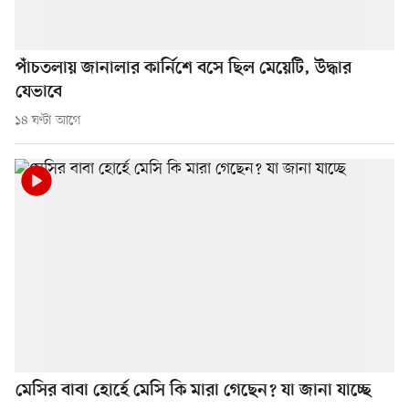
পাঁচতলায় জানালার কার্নিশে বসে ছিল মেয়েটি, উদ্ধার
যেভাবে
১৪ ঘণ্টা আগে
মেসির বাবা হোর্হে মেসি কি মারা গেছেন? যা জানা যাচ্ছে