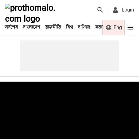
Login
সর্বশেষ
বাংলাদেশ
রাজনীতি
বিশ্ব
বাণিজ্য
মতামত
খেলা
Eng
বিনো