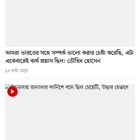
আমরা ভারতের সঙ্গে সম্পর্ক ভালো করার চেষ্টা করেছি, এটা
একেবারেই ব্যর্থ প্রয়াস ছিল: তৌহিদ হোসেন
১৩ ঘণ্টা আগে