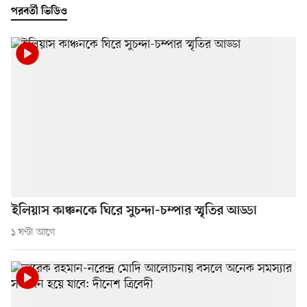
পরবর্তী ভিডিও
ইলিয়াস কাঞ্চনকে ঘিরে সুচন্দা-চম্পার স্মৃতির আড্ডা
১ ঘণ্টা আগে