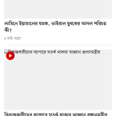
লামিনে ইয়ামালের যমজ, ভাইরাল যুবকের আসল পরিচয়
কী?
২ ঘণ্টা আগে
বিভ্রান্তকারীদের ব্যাপারে সতর্ক থাকার আহ্বান প্রধানমন্ত্রীর