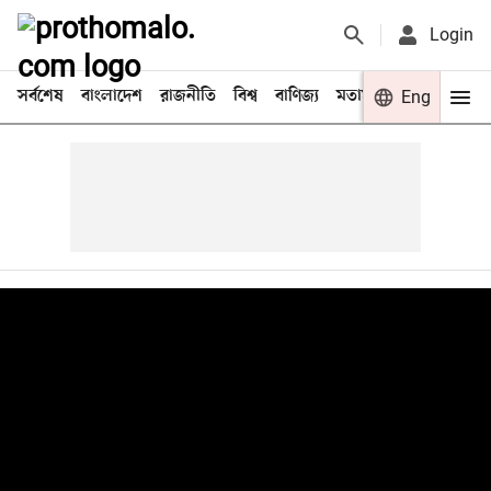
Login
সর্বশেষ
বাংলাদেশ
রাজনীতি
বিশ্ব
বাণিজ্য
মতামত
খেলা
Eng
বিনো