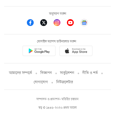
অনুসরণ করুন
মোবাইল অ্যাপস ডাউনলোড করুন
আমাদের সম্পর্কে
বিজ্ঞাপন
সার্কুলেশন
নীতি ও শর্ত
যোগাযোগ
নিউজলেটার
সম্পাদক ও প্রকাশক: মতিউর রহমান
স্বত্ব © ১৯৯৮-২০২৬ প্রথম আলো