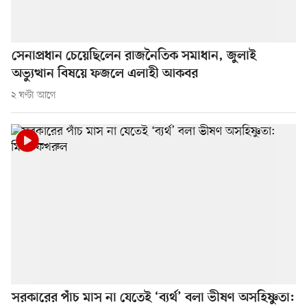
সেনাপ্রধান চেয়েছিলেন রাজনৈতিক সমাধান, জুলাই
অভ্যুত্থান বিষয়ে ফজলে এলাহী আকবর
২ ঘণ্টা আগে
সরকারের পাঁচ মাস না যেতেই ‘ব্যর্থ’ বলা ভীষণ অসহিষ্ণুতা: