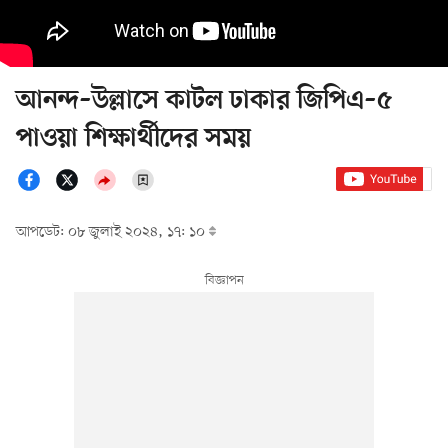
আনন্দ–উল্লাসে কাটল ঢাকার জিপিএ–৫
পাওয়া শিক্ষার্থীদের সময়
আপডেট: ০৮ জুলাই ২০২৪, ১৭: ১০