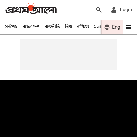
Login
সর্বশেষ
বাংলাদেশ
রাজনীতি
বিশ্ব
বাণিজ্য
মতামত
খেলা
Eng
বিনো