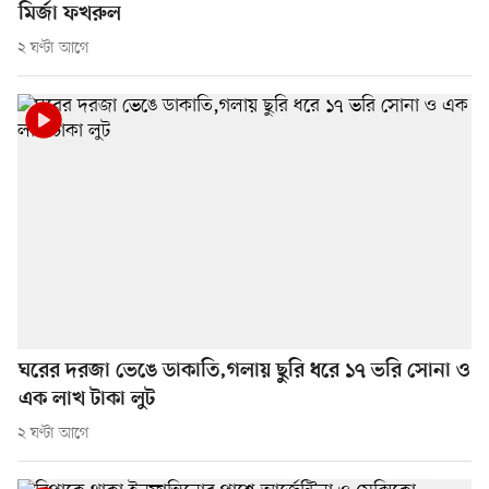
মির্জা ফখরুল
২ ঘণ্টা আগে
ঘরের দরজা ভেঙে ডাকাতি,গলায় ছুরি ধরে ১৭ ভরি সোনা ও
এক লাখ টাকা লুট
২ ঘণ্টা আগে