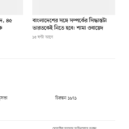
দে, ৪৫
বাংলাদেশের সঙ্গে সম্পর্কের সিদ্ধান্তটা
ু
ভারতকেই নিতে হবে: শামা ওবায়েদ
১৫ ঘণ্টা আগে
ধুসভা
চিরন্তন ১৯৭১
মোবাইল অ্যাপস ডাউনলোড করুন