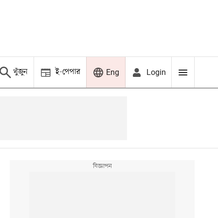
খুঁজুন
ই-পেপার
Login
Eng