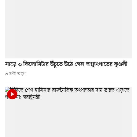
সাড়ে ৩ কিলোমিটার উঁচুতে উঠে গেল অগ্ন্যুৎপাতের কুণ্ডলী
৩ ঘণ্টা আগে