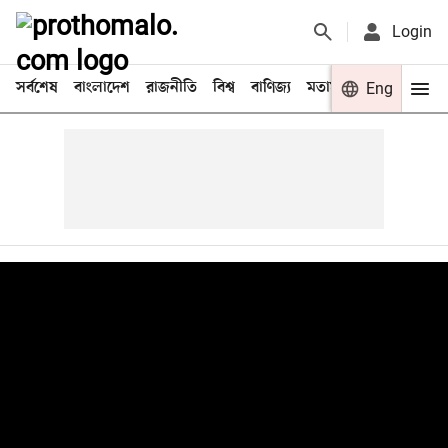
Login
সর্বশেষ
বাংলাদেশ
রাজনীতি
বিশ্ব
বাণিজ্য
মতামত
খেলা
Eng
বিনো