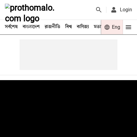
Login
সর্বশেষ
বাংলাদেশ
রাজনীতি
বিশ্ব
বাণিজ্য
মতামত
খেলা
Eng
বিনো