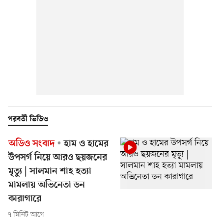
পরবর্তী ভিডিও
অডিও সংবাদ
হাম ও হামের
উপসর্গ নিয়ে আরও ছয়জনের
মৃত্যু | সালমান শাহ হত্যা
মামলায় অভিনেতা ডন
কারাগারে
৭ মিনিট আগে