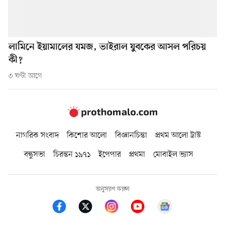
লামিনে ইয়ামালের যমজ, ভাইরাল যুবকের আসল পরিচয়
কী?
৩ ঘণ্টা আগে
নাগরিক সংবাদ
কিশোর আলো
বিজ্ঞানচিন্তা
প্রথম আলো ট্রাস্ট
বন্ধুসভা
চিরন্তন ১৯৭১
ইপেপার
প্রথমা
মোবাইল ভ্যাস
অনুসরণ করুন