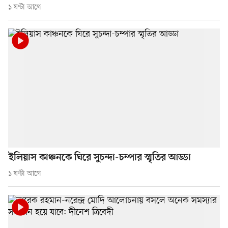
১ ঘণ্টা আগে
ইলিয়াস কাঞ্চনকে ঘিরে সুচন্দা-চম্পার স্মৃতির আড্ডা
১ ঘণ্টা আগে