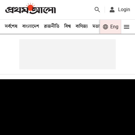
Login
সর্বশেষ
বাংলাদেশ
রাজনীতি
বিশ্ব
বাণিজ্য
মতামত
খেলা
Eng
বিনো