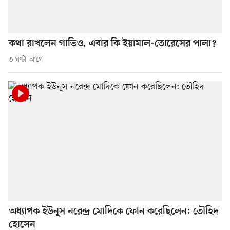
কথা রাখলেন গাভিও, এবার কি ইয়ামাল-তোরেসের পালা?
৩ ঘণ্টা আগে
অধ্যাপক ইউনূস নরেন্দ্র মোদিকে ফোন করেছিলেন: তৌহিদ
হোসেন