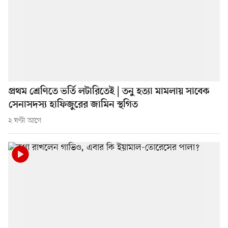
প্রথম শ্রেণিতে ভর্তি লটারিতেই | তনু হত্যা মামলায় সাবেক
সেনাসদস্য হাফিজুরের জামিন স্থগিত
২ ঘণ্টা আগে