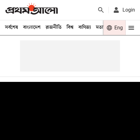
Login
সর্বশেষ
বাংলাদেশ
রাজনীতি
বিশ্ব
বাণিজ্য
মতামত
খেলা
Eng
বিনো