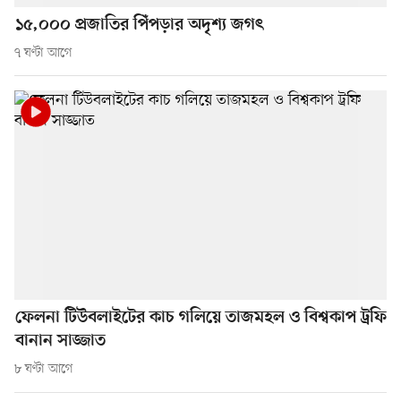
১৫,০০০ প্রজাতির পিঁপড়ার অদৃশ্য জগৎ
৭ ঘণ্টা আগে
ফেলনা টিউবলাইটের কাচ গলিয়ে তাজমহল ও বিশ্বকাপ ট্রফি
বানান সাজ্জাত
৮ ঘণ্টা আগে