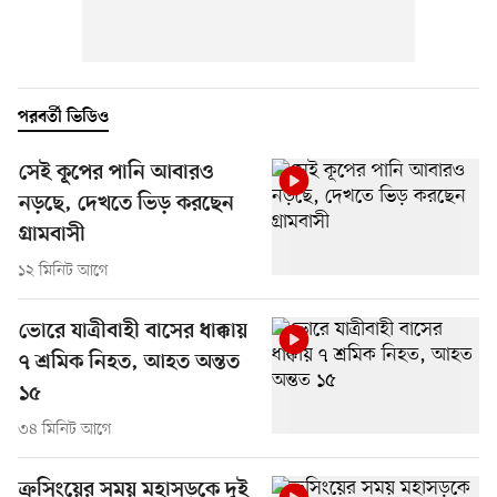
পরবর্তী ভিডিও
সেই কূপের পানি আবারও
নড়ছে, দেখতে ভিড় করছেন
গ্রামবাসী
১২ মিনিট আগে
ভোরে যাত্রীবাহী বাসের ধাক্কায়
৭ শ্রমিক নিহত, আহত অন্তত
১৫
৩৪ মিনিট আগে
ক্রসিংয়ের সময় মহাসড়কে দুই