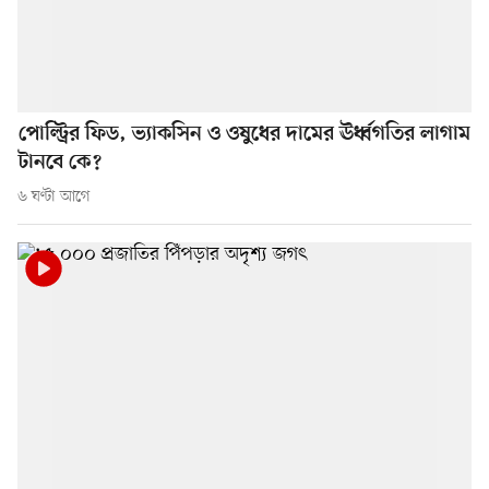
পোল্ট্রির ফিড, ভ্যাকসিন ও ওষুধের দামের ঊর্ধ্বগতির লাগাম
টানবে কে?
৬ ঘণ্টা আগে