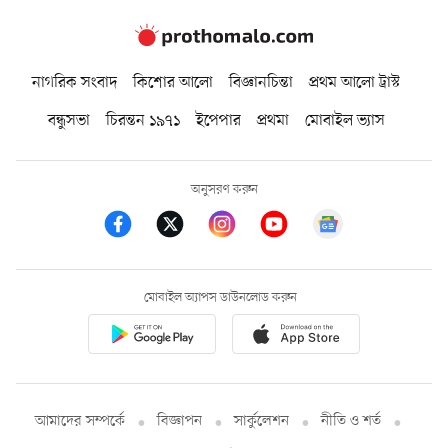
নাগরিক সংবাদ
কিশোর আলো
বিজ্ঞানচিন্তা
প্রথম আলো ট্রাস্ট
বন্ধুসভা
চিরন্তন ১৯৭১
ইপেপার
প্রথমা
মোবাইল ভ্যাস
অনুসরণ করুন
মোবাইল অ্যাপস ডাউনলোড করুন
আমাদের সম্পর্কে
বিজ্ঞাপন
সার্কুলেশন
নীতি ও শর্ত