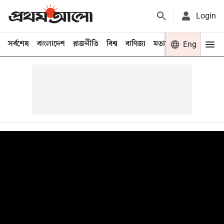
Login
সর্বশেষ
বাংলাদেশ
রাজনীতি
বিশ্ব
বাণিজ্য
মতামত
খেলা
Eng
বিনো