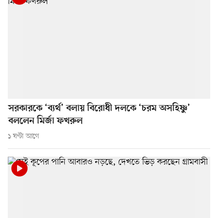
সরকারকে ‘ব্যর্থ’ বলায় বিরোধী দলকে ‘চরম অসহিষ্ণু’
বললেন মির্জা ফখরুল
১ ঘণ্টা আগে