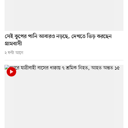
সেই কূপের পানি আবারও নড়ছে, দেখতে ভিড় করছেন
গ্রামবাসী
২ ঘণ্টা আগে