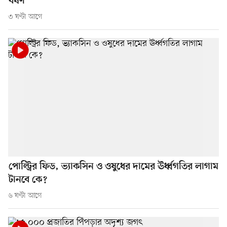
বর্ষণ
৩ ঘণ্টা আগে
পোল্ট্রির ফিড, ভ্যাকসিন ও ওষুধের দামের ঊর্ধ্বগতির লাগাম
টানবে কে?
৬ ঘণ্টা আগে