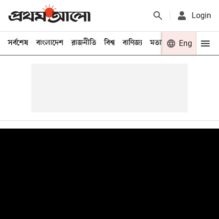
Login
সর্বশেষ
বাংলাদেশ
রাজনীতি
বিশ্ব
বাণিজ্য
মতামত
খেলা
Eng
বিনো