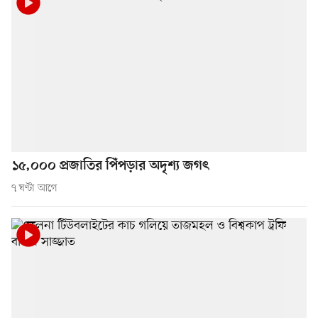
১৫,০০০ প্রজাতির পিঁপড়ার অদৃশ্য জগৎ
৭ ঘণ্টা আগে