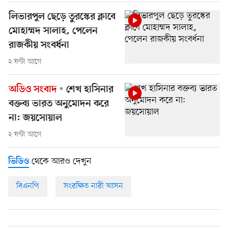
লিভারপুল ছেড়ে তুরস্কের ক্লাবে
মোহাম্মদ সালাহ, পেলেন
রাজকীয় সংবর্ধনা
২ ঘণ্টা আগে
অডিও সংবাদ
শেখ হাসিনার
বক্তব্য ভারত অনুমোদন করে
না: জয়সোয়াল
২ ঘণ্টা আগে
থেকে আরও দেখুন
ভিডিও
বিএনপি
সংরক্ষিত নারী আসন