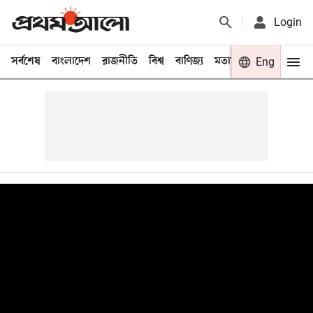
Login
সর্বশেষ
বাংলাদেশ
রাজনীতি
বিশ্ব
বাণিজ্য
মতামত
খেলা
Eng
বিনো