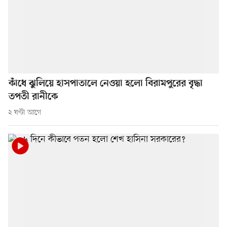
কাঁধে ঝুলিয়ে হাসপাতালে নেওয়া হলো বিরামপুরের বৃদ্ধা
তপতী রানীকে
২ ঘণ্টা আগে