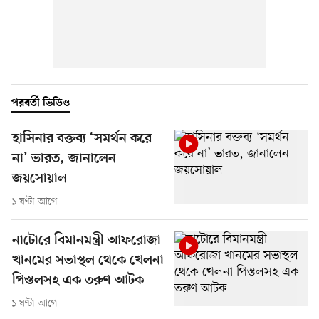
পরবর্তী ভিডিও
হাসিনার বক্তব্য ‘সমর্থন করে
না’ ভারত, জানালেন
জয়সোয়াল
১ ঘণ্টা আগে
নাটোরে বিমানমন্ত্রী আফরোজা
খানমের সভাস্থল থেকে খেলনা
পিস্তলসহ এক তরুণ আটক
১ ঘণ্টা আগে