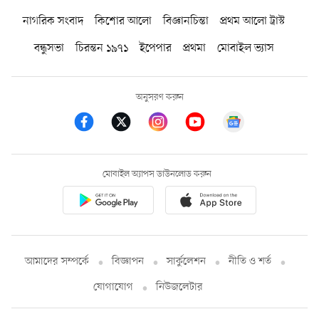
নাগরিক সংবাদ
কিশোর আলো
বিজ্ঞানচিন্তা
প্রথম আলো ট্রাস্ট
বন্ধুসভা
চিরন্তন ১৯৭১
ইপেপার
প্রথমা
মোবাইল ভ্যাস
অনুসরণ করুন
মোবাইল অ্যাপস ডাউনলোড করুন
আমাদের সম্পর্কে
বিজ্ঞাপন
সার্কুলেশন
নীতি ও শর্ত
যোগাযোগ
নিউজলেটার