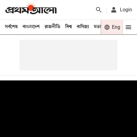
Login
সর্বশেষ
বাংলাদেশ
রাজনীতি
বিশ্ব
বাণিজ্য
মতামত
খেলা
Eng
বিনো