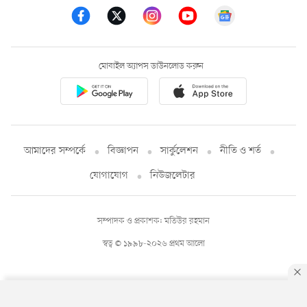
মোবাইল অ্যাপস ডাউনলোড করুন
আমাদের সম্পর্কে
বিজ্ঞাপন
সার্কুলেশন
নীতি ও শর্ত
যোগাযোগ
নিউজলেটার
সম্পাদক ও প্রকাশক: মতিউর রহমান
স্বত্ব © ১৯৯৮-২০২৬ প্রথম আলো