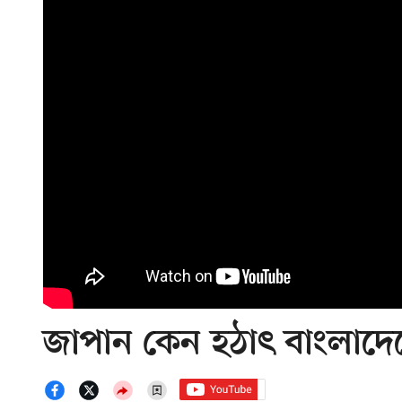
জাপান কেন হঠাৎ বাংলাদে