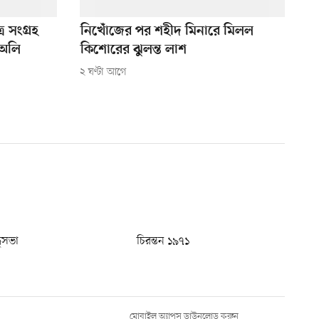
র সংগ্রহ
নিখোঁজের পর শহীদ মিনারে মিলল
 অলি
কিশোরের ঝুলন্ত লাশ
২ ঘণ্টা আগে
ধুসভা
চিরন্তন ১৯৭১
মোবাইল অ্যাপস ডাউনলোড করুন