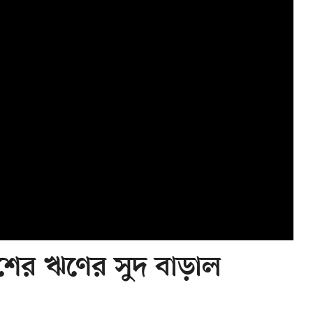
শের ঋণের সুদ বাড়াল