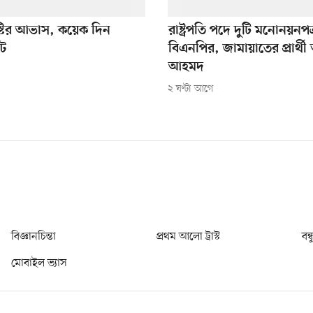
্টির আভাস, কয়েক দিন
রাষ্ট্রপতি পদে দুটি মনোনয়নপত্
পট
বিএনপির, জামায়াতের প্রার্থী
আহমদ
২ ঘণ্টা আগে
বিজ্ঞানচিন্তা
প্রথম আলো ট্রাস্ট
বন্
মোবাইল ভ্যাস