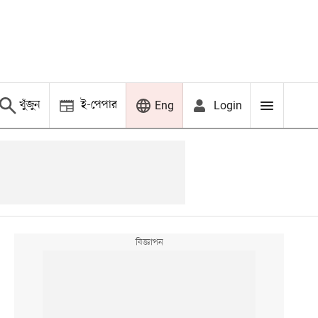
খুঁজুন
ই-পেপার
Login
Eng