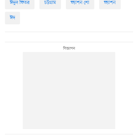
ঈদুল ফিতর
চট্টগ্রাম
ফ্যাশন শো
ফ্যাশন
ঈদ