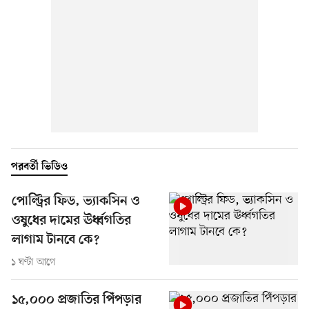
পরবর্তী ভিডিও
পোল্ট্রির ফিড, ভ্যাকসিন ও
ওষুধের দামের ঊর্ধ্বগতির
লাগাম টানবে কে?
১ ঘণ্টা আগে
১৫,০০০ প্রজাতির পিঁপড়ার