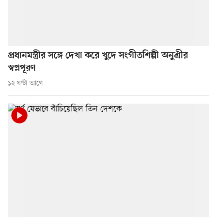
প্রধানমন্ত্রীর সঙ্গে দেখা করে খুদে সংগীতশিল্পী অনুশ্রীর
স্বপ্নপূরণ
১২ ঘণ্টা আগে