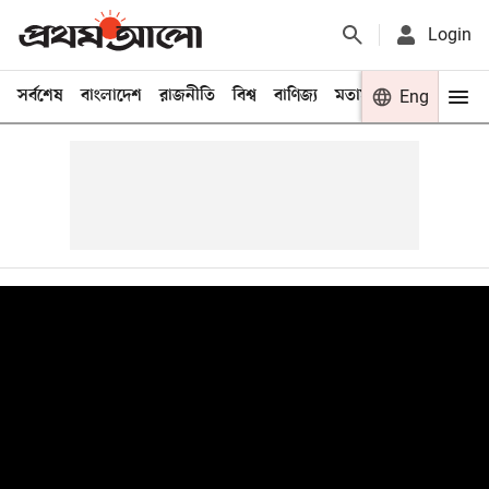
Login
সর্বশেষ
বাংলাদেশ
রাজনীতি
বিশ্ব
বাণিজ্য
মতামত
খেলা
Eng
বিনো