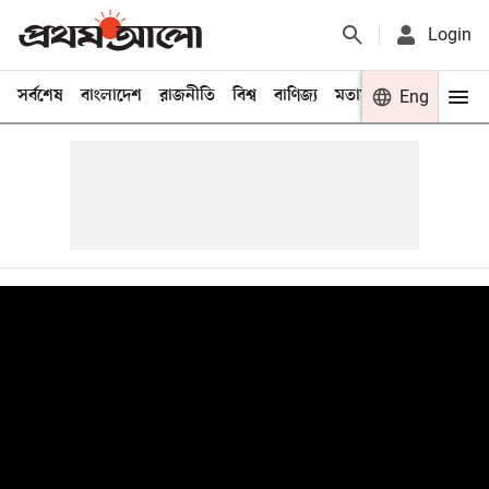
Login
সর্বশেষ
বাংলাদেশ
রাজনীতি
বিশ্ব
বাণিজ্য
মতামত
খেলা
Eng
বিনো