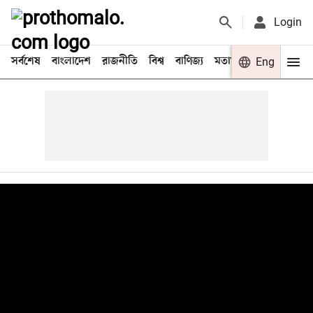
Login
সর্বশেষ
বাংলাদেশ
রাজনীতি
বিশ্ব
বাণিজ্য
মতামত
খেলা
Eng
বিনো