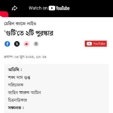
মেরিল ক্যাফে লাইভ
'গুটি'তে ২টি পুরস্কার
প্রকাশ: ০৫ জুন ২০২৪, ১৩: ২৫
অতিথি :
শঙ্খ দাস গুপ্ত
পরিচালক
জাহিন ফারুক আমিন
চিত্রনাট্যকার
সঞ্চালক :