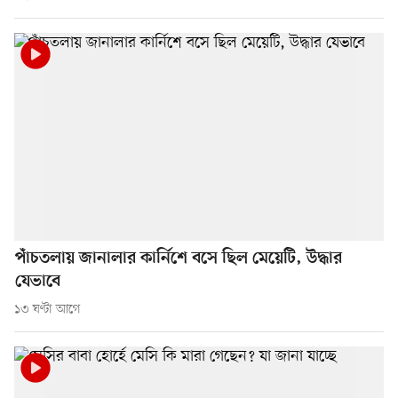
পাঁচতলায় জানালার কার্নিশে বসে ছিল মেয়েটি, উদ্ধার
যেভাবে
১৩ ঘণ্টা আগে