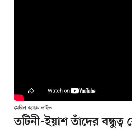
মেরিল ক্যাফে লাইভ
তটিনী-ইয়াশ তাঁদের বন্ধুত