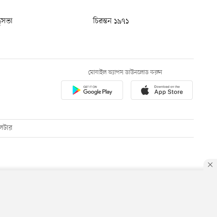
ধুসভা
চিরন্তন ১৯৭১
মোবাইল অ্যাপস ডাউনলোড করুন
েটার