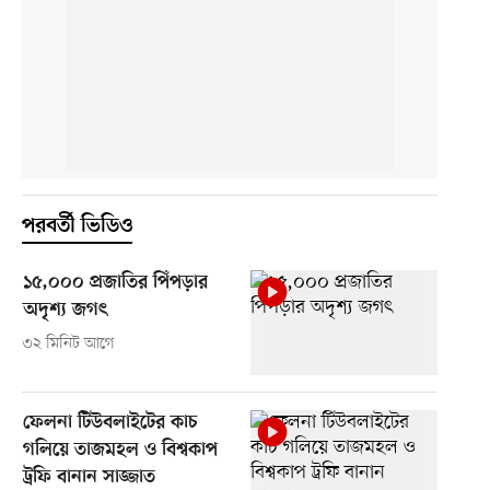
পরবর্তী ভিডিও
১৫,০০০ প্রজাতির পিঁপড়ার
অদৃশ্য জগৎ
৩২ মিনিট আগে
ফেলনা টিউবলাইটের কাচ
গলিয়ে তাজমহল ও বিশ্বকাপ
ট্রফি বানান সাজ্জাত