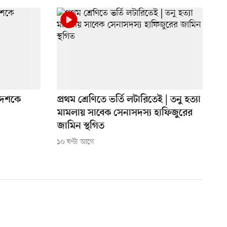
 দেশকে
প্রথম শ্রেণিতে ভর্তি লটারিতেই | তনু হত্যা
মামলায় সাবেক সেনাসদস্য হাফিজুরের
জামিন স্থগিত
১০ ঘণ্টা আগে