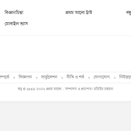
বিজ্ঞানচিন্তা
প্রথম আলো ট্রাস্ট
বন্
মোবাইল ভ্যাস
্পর্কে
বিজ্ঞাপন
সার্কুলেশন
নীতি ও শর্ত
যোগাযোগ
নিউজল
স্বত্ব © ১৯৯৮-২০২৬ প্রথম আলো
সম্পাদক ও প্রকাশক: মতিউর রহমান
By using this site, you agree to our
Privacy Policy
.
OK