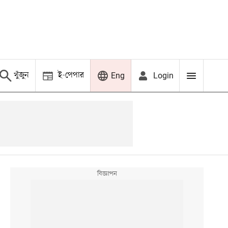
খুঁজুন
ই-পেপার
Login
Eng