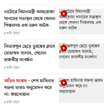
নাটোরে বিমানমন্ত্রী আফরোজা
খানমের সভাস্থল থেকে খেলনা
পিস্তলসহ এক তরুণ আটক
৪ ঘণ্টা আগে
লিভারপুল ছেড়ে তুরস্কের ক্লাবে
মোহাম্মদ সালাহ, পেলেন
রাজকীয় সংবর্ধনা
৪ ঘণ্টা আগে
অডিও সংবাদ
শেখ হাসিনার
বক্তব্য ভারত অনুমোদন করে
না: জয়সোয়াল
৪ ঘণ্টা আগে