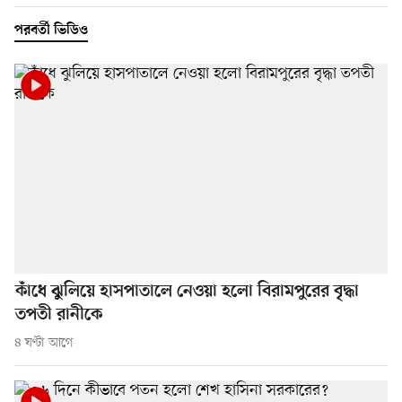
পরবর্তী ভিডিও
কাঁধে ঝুলিয়ে হাসপাতালে নেওয়া হলো বিরামপুরের বৃদ্ধা
তপতী রানীকে
৪ ঘণ্টা আগে