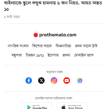
থাইল্যান্ডে স্কুলে বন্দুক হামলায় ৬ জন নিহত, আহত অন্তত
১৫
৬ ঘণ্টা আগে
নাগরিক সংবাদ
কিশোর আলো
বিজ্ঞানচিন্তা
প্রথম আলো ট্রাস্ট
বন্ধুসভা
চিরন্তন ১৯৭১
ইপেপার
প্রথমা
মোবাইল ভ্যাস
অনুসরণ করুন
মোবাইল অ্যাপস ডাউনলোড করুন