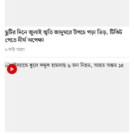
ছুটির দিনে জুলাই স্মৃতি জাদুঘরে উপচে পড়া ভিড়, টিকিট
পেতে দীর্ঘ অপেক্ষা
৬ ঘণ্টা আগে