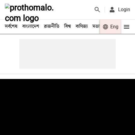
Login
সর্বশেষ
বাংলাদেশ
রাজনীতি
বিশ্ব
বাণিজ্য
মতামত
খেলা
Eng
বিনো