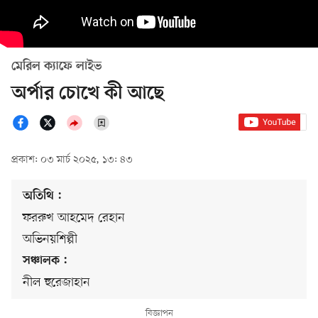
মেরিল ক্যাফে লাইভ
অর্পার চোখে কী আছে
প্রকাশ: ০৩ মার্চ ২০২৫, ১৩: ৪৩
অতিথি :
ফররুখ আহমেদ রেহান
অভিনয়শিল্পী
সঞ্চালক :
নীল হুরেজাহান