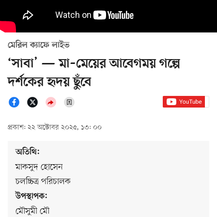
মেরিল ক্যাফে লাইভ
‘সাবা’ — মা–মেয়ের আবেগময় গল্পে
দর্শকের হৃদয় ছুঁবে
প্রকাশ: ২২ অক্টোবর ২০২৫, ১৩: ০০
অতিথি:
মাকসুদ হোসেন
চলচ্চিত্র পরিচালক
উপস্থাপক:
মৌসুমী মৌ