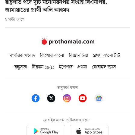
রাষ্ট্রপতি পদে দুটি মনোনয়নপত্র সংগ্রহ বিএনপির,
জামায়াতের প্রার্থী অলি আহমদ
২ ঘণ্টা আগে
নাগরিক সংবাদ
কিশোর আলো
বিজ্ঞানচিন্তা
প্রথম আলো ট্রাস্ট
বন্ধুসভা
চিরন্তন ১৯৭১
ইপেপার
প্রথমা
মোবাইল ভ্যাস
অনুসরণ করুন
মোবাইল অ্যাপস ডাউনলোড করুন