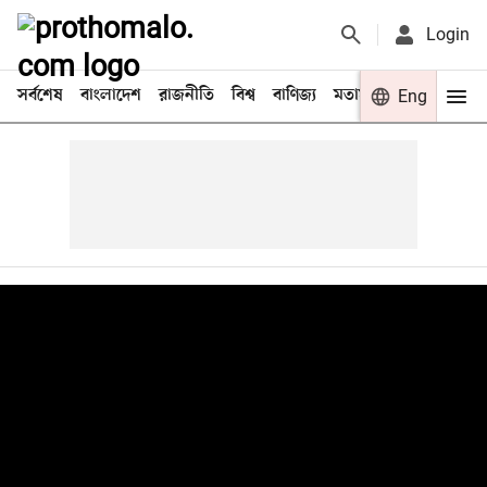
Login
সর্বশেষ
বাংলাদেশ
রাজনীতি
বিশ্ব
বাণিজ্য
মতামত
খেলা
Eng
বিনো