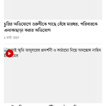
চুরির অভিযোগে তরুণীকে গাছে বেঁধে মারধর, পরিবারকে
এলাকাছাড়া করার অভিযোগ
২ ঘণ্টা আগে