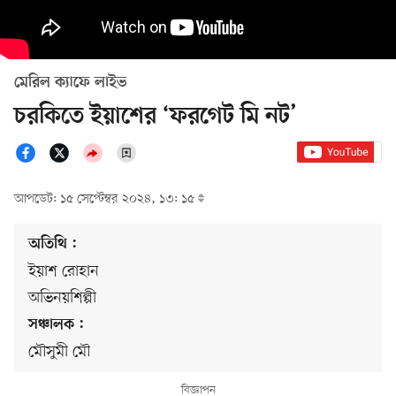
মেরিল ক্যাফে লাইভ
চরকিতে ইয়াশের ‘ফরগেট মি নট’
আপডেট: ১৫ সেপ্টেম্বর ২০২৪, ১৩: ১৫
অতিথি :
ইয়াশ রোহান
অভিনয়শিল্পী
সঞ্চালক :
মৌসুমী মৌ