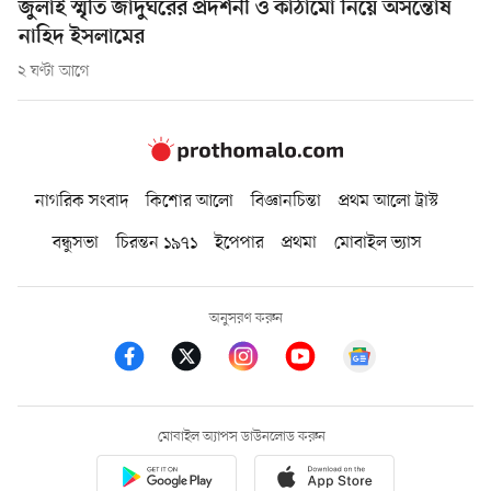
জুলাই স্মৃতি জাদুঘরের প্রদর্শনী ও কাঠামো নিয়ে অসন্তোষ
নাহিদ ইসলামের
২ ঘণ্টা আগে
নাগরিক সংবাদ
কিশোর আলো
বিজ্ঞানচিন্তা
প্রথম আলো ট্রাস্ট
বন্ধুসভা
চিরন্তন ১৯৭১
ইপেপার
প্রথমা
মোবাইল ভ্যাস
অনুসরণ করুন
মোবাইল অ্যাপস ডাউনলোড করুন