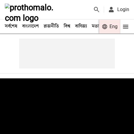
Login
সর্বশেষ
বাংলাদেশ
রাজনীতি
বিশ্ব
বাণিজ্য
মতামত
খেলা
Eng
বিনো