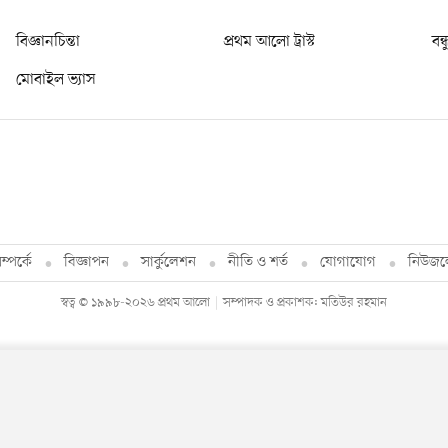
বিজ্ঞানচিন্তা
প্রথম আলো ট্রাস্ট
বন্
মোবাইল ভ্যাস
্পর্কে
বিজ্ঞাপন
সার্কুলেশন
নীতি ও শর্ত
যোগাযোগ
নিউজল
স্বত্ব © ১৯৯৮-২০২৬ প্রথম আলো
সম্পাদক ও প্রকাশক: মতিউর রহমান
By using this site, you agree to our
Privacy Policy
.
OK