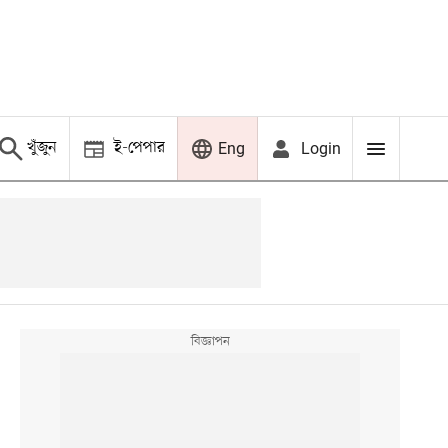
খুঁজুন
ই-পেপার
Login
Eng