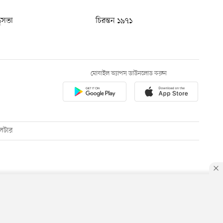
ধুসভা
চিরন্তন ১৯৭১
মোবাইল অ্যাপস ডাউনলোড করুন
েটার