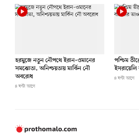
হরমুজে নতুন নৌপথে ইরান–ওমানের
পশ্চিম তীর
সমঝোতা, অনিশ্চয়তায় মার্কিন নৌ
ইসরায়েলি ব
অবরোধ
৪ ঘণ্টা আগে
৪ ঘণ্টা আগে