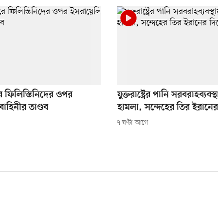
ে ফিলিস্তিনিদের ওপর
যুক্তরাষ্ট্রের পানি সরবরাহব্যবস
াহিনীর তাণ্ডব
হামলা, সন্দেহের তির ইরানে
৭ ঘণ্টা আগে